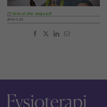
Skriv ut eller skapa pdf
2019-11-25
Facebook
X
LinkedIn
E-
post