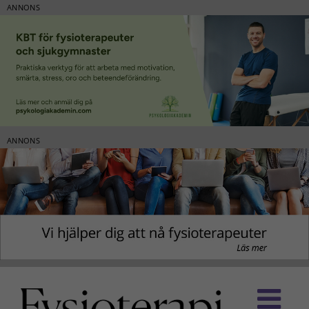
ANNONS
ANNONS
Fortsätt
till
innehållet