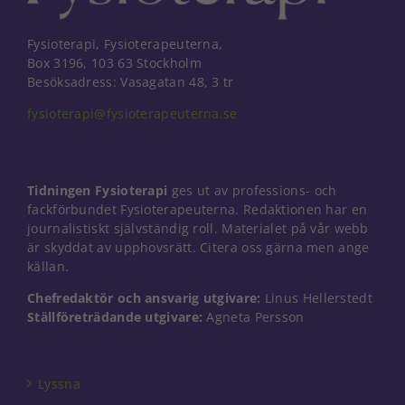
Fysioterapi, Fysioterapeuterna,
Box 3196, 103 63 Stockholm
Besöksadress: Vasagatan 48, 3 tr
fysioterapi@fysioterapeuterna.se
Tidningen Fysioterapi
ges ut av professions- och
fackförbundet Fysioterapeuterna. Redaktionen har en
journalistiskt självständig roll. Materialet på vår webb
är skyddat av upphovsrätt. Citera oss gärna men ange
källan.
Chefredaktör och ansvarig utgivare:
Linus Hellerstedt
Ställföreträdande utgivare:
Agneta Persson
Nödvändiga
Dessa kakor
går inte att
välja bort. De
Lyssna
behövs för