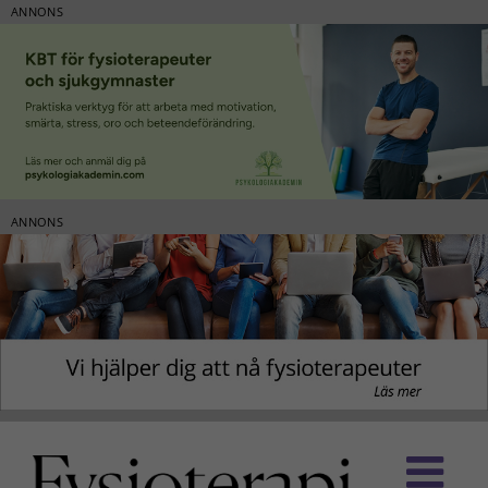
ANNONS
ANNONS
Fortsätt
till
innehållet