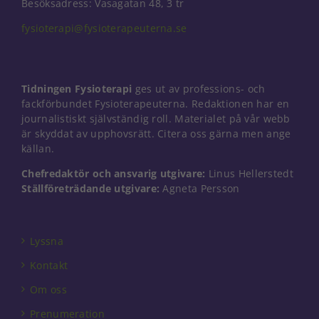
Besöksadress: Vasagatan 48, 3 tr
fysioterapi@fysioterapeuterna.se
Nödvändiga
Dessa kakor
Tidningen Fysioterapi
ges ut av professions- och
går inte att
välja bort. De
fackförbundet Fysioterapeuterna. Redaktionen har en
behövs för
journalistiskt självständig roll. Materialet på vår webb
att hemsidan
är skyddat av upphovsrätt. Citera oss gärna men ange
över huvud
källan.
taget ska
fungera.
Chefredaktör och ansvarig utgivare:
Linus Hellerstedt
Ställföreträdande utgivare:
Agneta Persson
Statistik
För att vi ska
Lyssna
kunna
förbättra
Kontakt
hemsidans
funktionalitet
Om oss
och
Prenumeration
uppbyggnad,