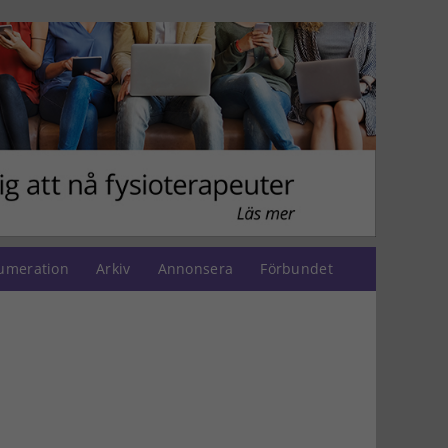
umeration
Arkiv
Annonsera
Förbundet