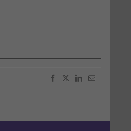
Facebook
X
LinkedIn
E-
post