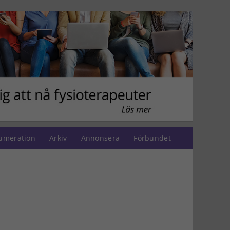
umeration
Arkiv
Annonsera
Förbundet