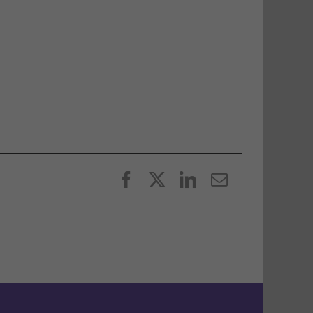
Facebook
X
LinkedIn
E-
post