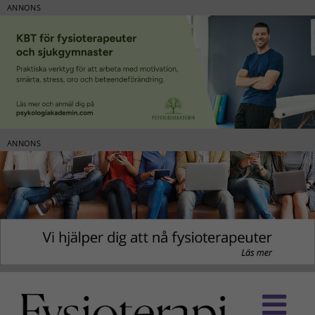
ANNONS
ANNONS
Fortsätt
till
innehållet