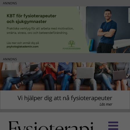
ANNONS
ANNONS
Fortsätt
till
innehållet