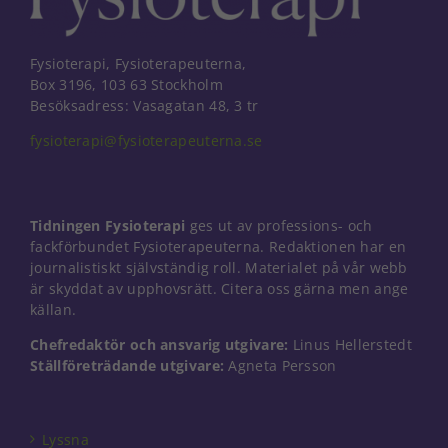
Fysioterapi, Fysioterapeuterna,
Box 3196, 103 63 Stockholm
Besöksadress: Vasagatan 48, 3 tr
fysioterapi@fysioterapeuterna.se
Tidningen Fysioterapi
ges ut av professions- och
fackförbundet Fysioterapeuterna. Redaktionen har en
journalistiskt självständig roll. Materialet på vår webb
är skyddat av upphovsrätt. Citera oss gärna men ange
källan.
Chefredaktör och ansvarig utgivare:
Linus Hellerstedt
Nödvändiga
Ställföreträdande utgivare:
Agneta Persson
Dessa kakor
går inte att
välja bort. De
behövs för
Lyssna