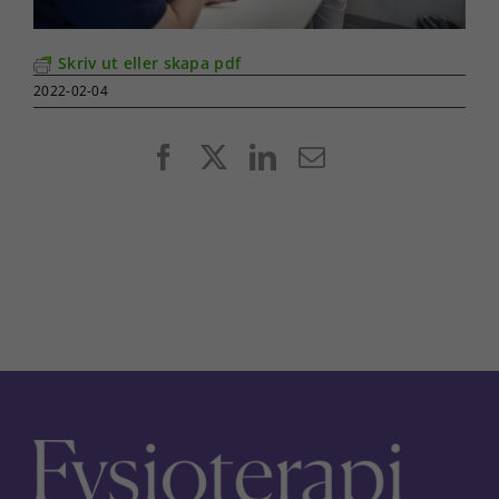
Skriv ut eller skapa pdf
2022-02-04
Facebook
X
LinkedIn
E-
post