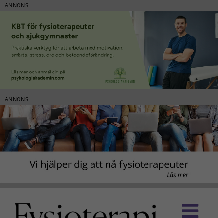
ANNONS
ANNONS
Fortsätt
till
innehållet