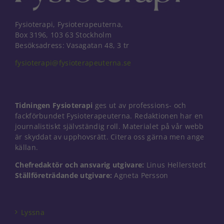
Fysioterapi, Fysioterapeuterna,
Box 3196, 103 63 Stockholm
Besöksadress: Vasagatan 48, 3 tr
fysioterapi@fysioterapeuterna.se
Tidningen Fysioterapi
ges ut av professions- och
fackförbundet Fysioterapeuterna. Redaktionen har en
journalistiskt självständig roll. Materialet på vår webb
är skyddat av upphovsrätt. Citera oss gärna men ange
källan.
Chefredaktör och ansvarig utgivare:
Linus Hellerstedt
Ställföreträdande utgivare:
Agneta Persson
Nödvändiga
Dessa kakor
går inte att
välja bort. De
Lyssna
behövs för