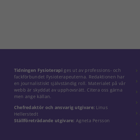
Nödvändiga
Tidningen Fysioterapi
ges ut av professions- och
Dessa kakor
fackförbundet Fysioterapeuterna. Redaktionen har
går inte att
en journalistiskt självständig roll. Materialet på vår
välja bort. De
webb är skyddat av upphovsrätt. Citera oss gärna
behövs för
men ange källan.
att hemsidan
över huvud
Chefredaktör och ansvarig utgivare:
Linus
taget ska
Hellerstedt
fungera.
Ställföreträdande utgivare:
Agneta Persson
Statistik