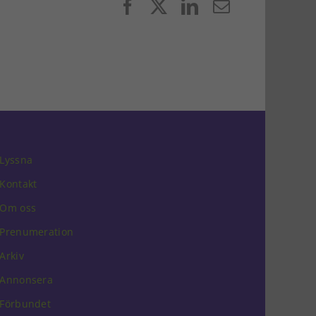
Facebook
X
LinkedIn
E-
post
Lyssna
Kontakt
Om oss
Prenumeration
Arkiv
Annonsera
Förbundet