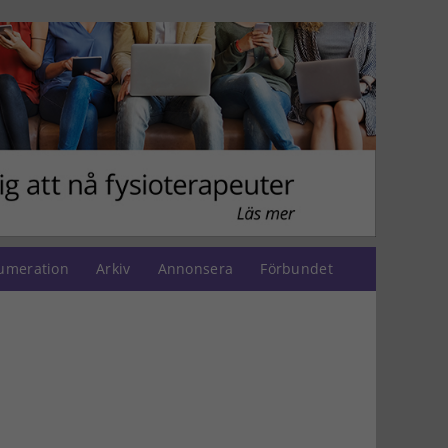
umeration
Arkiv
Annonsera
Förbundet