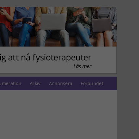
umeration
Arkiv
Annonsera
Förbundet