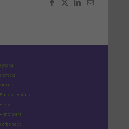
Facebook
X
LinkedIn
E-
post
Lyssna
Kontakt
Om oss
Prenumeration
Arkiv
Annonsera
Förbundet