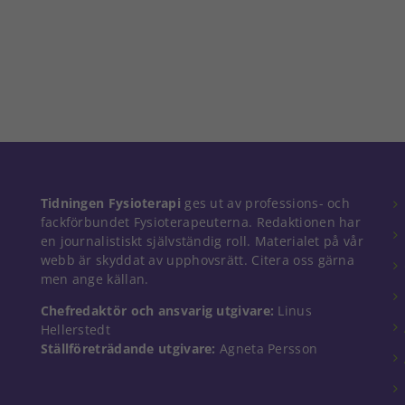
Nödvändiga
Tidningen Fysioterapi
ges ut av professions- och
Dessa kakor
fackförbundet Fysioterapeuterna. Redaktionen har
går inte att
en journalistiskt självständig roll. Materialet på vår
välja bort. De
webb är skyddat av upphovsrätt. Citera oss gärna
behövs för
men ange källan.
att hemsidan
över huvud
Chefredaktör och ansvarig utgivare:
Linus
taget ska
Hellerstedt
fungera.
Ställföreträdande utgivare:
Agneta Persson
Statistik