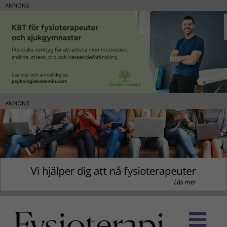
ANNONS
ANNONS
Fortsätt
till
innehållet