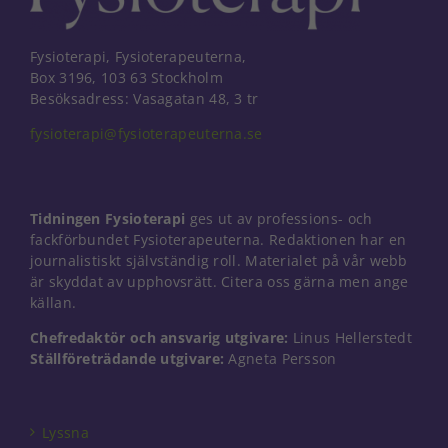
Fysioterapi, Fysioterapeuterna,
Box 3196, 103 63 Stockholm
Besöksadress: Vasagatan 48, 3 tr
fysioterapi@fysioterapeuterna.se
Tidningen Fysioterapi
ges ut av professions- och
fackförbundet Fysioterapeuterna. Redaktionen har en
journalistiskt självständig roll. Materialet på vår webb
är skyddat av upphovsrätt. Citera oss gärna men ange
källan.
Chefredaktör och ansvarig utgivare:
Linus Hellerstedt
Nödvändiga
Ställföreträdande utgivare:
Agneta Persson
Dessa kakor
går inte att
välja bort. De
Lyssna
behövs för