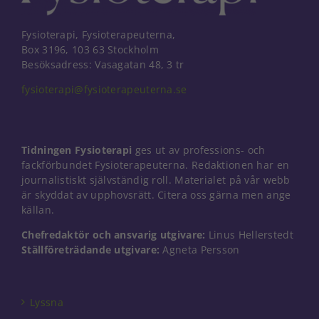
Fysioterapi, Fysioterapeuterna,
Box 3196, 103 63 Stockholm
Besöksadress: Vasagatan 48, 3 tr
fysioterapi@fysioterapeuterna.se
Tidningen Fysioterapi
ges ut av professions- och
fackförbundet Fysioterapeuterna. Redaktionen har en
journalistiskt självständig roll. Materialet på vår webb
är skyddat av upphovsrätt. Citera oss gärna men ange
källan.
Chefredaktör och ansvarig utgivare:
Linus Hellerstedt
Ställföreträdande utgivare:
Agneta Persson
Nödvändiga
Dessa kakor
går inte att
välja bort. De
Lyssna
behövs för