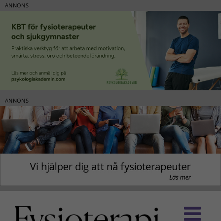
ANNONS
ANNONS
Fortsätt
till
innehållet