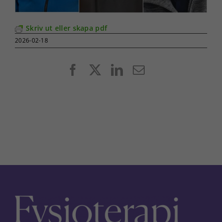
Skriv ut eller skapa pdf
2026-02-18
Facebook
X
LinkedIn
E-
post