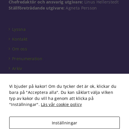
Chefredaktör och ansvarig utgivare:
Linus Hellerstedt
går inte att
välja bort. De
Ställföreträdande utgivare:
Agneta Persson
behövs för
att hemsidan
över huvud
Lyssna
taget ska
fungera.
Kontakt
Om oss
Statistik
Prenumeration
För att vi ska
kunna
Arkiv
förbättra
hemsidans
Annonsera
funktionalitet
Vi bjuder på kakor! Om du tycker det är ok, klickar du
och
Förbundet
bara på "Acceptera alla". Du kan såklart välja vilken
uppbyggnad,
Om cookies
baserat på
typ av kakor du vill ha genom att klicka på
hur
"Inställningar".
Läs vår cookie policy
hemsidan
används.
Inställningar