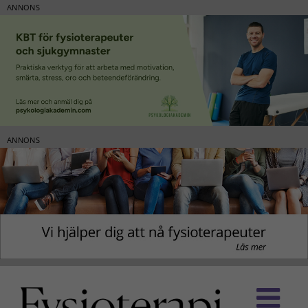
ANNONS
ANNONS
Fortsätt
till
innehållet