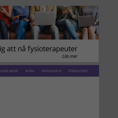
umeration
Arkiv
Annonsera
Förbundet