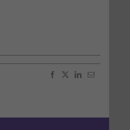
Facebook
X
LinkedIn
E-
post