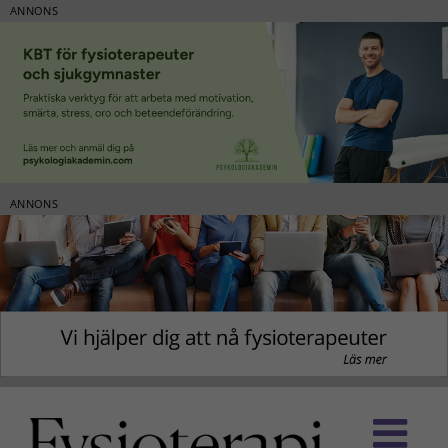
ANNONS
ANNONS
Fortsätt
till
innehållet