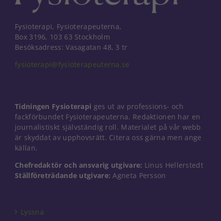
Fysioterapi, Fysioterapeuterna,
Box 3196, 103 63 Stockholm
Besöksadress: Vasagatan 48, 3 tr
fysioterapi@fysioterapeuterna.se
Tidningen Fysioterapi
ges ut av professions- och
fackförbundet Fysioterapeuterna. Redaktionen har en
journalistiskt självständig roll. Materialet på vår webb
är skyddat av upphovsrätt. Citera oss gärna men ange
källan.
Chefredaktör och ansvarig utgivare:
Linus Hellerstedt
Nödvändiga
Ställföreträdande utgivare:
Agneta Persson
Dessa kakor
går inte att
välja bort. De
Lyssna
behövs för