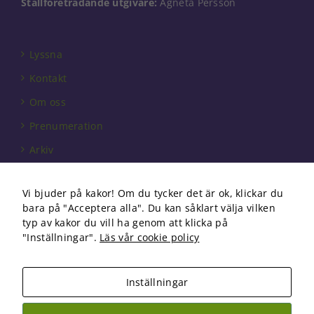
Ställföreträdande utgivare:
Agneta Persson
välja bort. De
behövs för
att hemsidan
över huvud
Lyssna
taget ska
fungera.
Kontakt
Om oss
Statistik
Prenumeration
För att vi ska
Arkiv
kunna
förbättra
Annonsera
hemsidans
funktionalitet
Vi bjuder på kakor! Om du tycker det är ok, klickar du
Förbundet
och
bara på "Acceptera alla". Du kan såklart välja vilken
uppbyggnad,
Om cookies
typ av kakor du vill ha genom att klicka på
baserat på
"Inställningar".
Läs vår cookie policy
hur
hemsidan
används.
Inställningar
Copyright 2026 Fysioterapi | All Rights Reserved