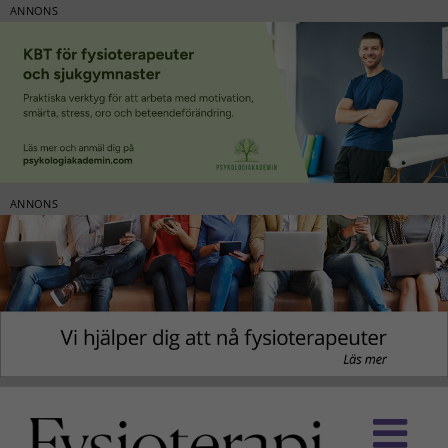
ANNONS
ANNONS
Fortsätt
till
innehållet