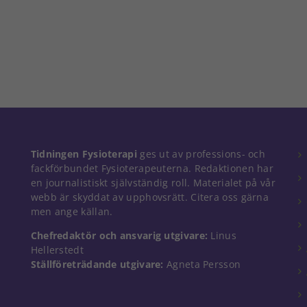
Nödvändiga
Tidningen Fysioterapi
ges ut av professions- och
Dessa kakor
fackförbundet Fysioterapeuterna. Redaktionen har
går inte att
en journalistiskt självständig roll. Materialet på vår
välja bort. De
webb är skyddat av upphovsrätt. Citera oss gärna
behövs för
men ange källan.
att hemsidan
över huvud
Chefredaktör och ansvarig utgivare:
Linus
taget ska
Hellerstedt
fungera.
Ställföreträdande utgivare:
Agneta Persson
Statistik