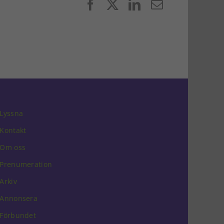
Facebook
X
LinkedIn
E-
post
Lyssna
Kontakt
Om oss
Prenumeration
Arkiv
Annonsera
Förbundet