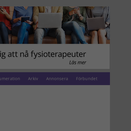
umeration
Arkiv
Annonsera
Förbundet