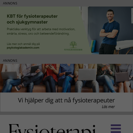
ANNONS
ANNONS
Fortsätt
till
innehållet