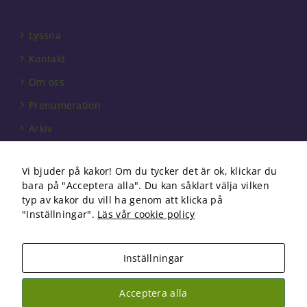
välja bort. De
behövs för
att hemsidan
Lyssna
över huvud
taget ska
Kontakt
fungera.
Om oss
Prenumeration
Statistik
För att vi ska
Arkiv
kunna
förbättra
Annonsera
hemsidans
Vi bjuder på kakor! Om du tycker det är ok, klickar du
Förbundet
funktionalitet
bara på "Acceptera alla". Du kan såklart välja vilken
och
Om cookies
typ av kakor du vill ha genom att klicka på
uppbyggnad,
"Inställningar".
Läs vår cookie policy
baserat på
hur
hemsidan
används.
Inställningar
Copyright 2026 Fysioterapi | All Rights Reserved
Acceptera alla
Upplevelse
Facebook
Instagram