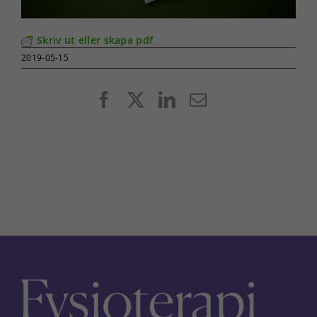
Skriv ut eller skapa pdf
2019-05-15
Facebook
X
LinkedIn
E-
post