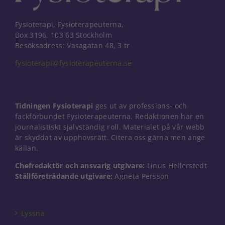
Fysioterapi, Fysioterapeuterna,
Box 3196, 103 63 Stockholm
Besöksadress: Vasagatan 48, 3 tr
fysioterapi@fysioterapeuterna.se
Tidningen Fysioterapi
ges ut av professions- och
fackförbundet Fysioterapeuterna. Redaktionen har en
journalistiskt självständig roll. Materialet på vår webb
är skyddat av upphovsrätt. Citera oss gärna men ange
källan.
Chefredaktör och ansvarig utgivare:
Linus Hellerstedt
Ställföreträdande utgivare:
Agneta Persson
Nödvändiga
Dessa kakor
går inte att
välja bort. De
Lyssna
behövs för