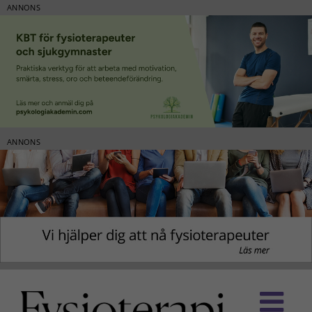
ANNONS
ANNONS
Fortsätt
till
innehållet