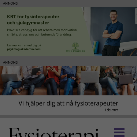
ANNONS
ANNONS
Fortsätt
till
innehållet