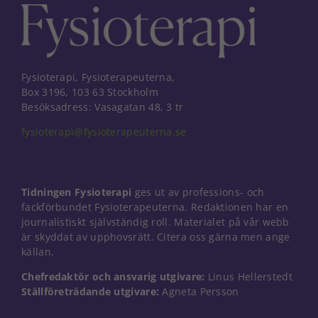
Fysioterapi, Fysioterapeuterna,
Box 3196, 103 63 Stockholm
Besöksadress: Vasagatan 48, 3 tr
fysioterapi@fysioterapeuterna.se
Tidningen Fysioterapi
ges ut av professions- och
fackförbundet Fysioterapeuterna. Redaktionen har en
journalistiskt självständig roll. Materialet på vår webb
är skyddat av upphovsrätt. Citera oss gärna men ange
källan.
Nödvändiga
Chefredaktör och ansvarig utgivare:
Linus Hellerstedt
Dessa kakor
Ställföreträdande utgivare:
Agneta Persson
går inte att
välja bort. De