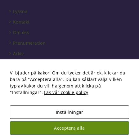
behövs för
att hemsidan
Lyssna
över huvud
taget ska
Kontakt
fungera.
Om oss
Prenumeration
Statistik
Arkiv
För att vi ska
kunna
Annonsera
förbättra
hemsidans
Vi bjuder på kakor! Om du tycker det är ok, klickar du
Förbundet
funktionalitet
bara på "Acceptera alla". Du kan såklart välja vilken
och
Om cookies
typ av kakor du vill ha genom att klicka på
uppbyggnad,
"Inställningar".
Läs vår cookie policy
baserat på
hur
hemsidan
Inställningar
används.
Copyright 2026 Fysioterapi | All Rights Reserved
Acceptera alla
Facebook
Instagram
Upplevelse