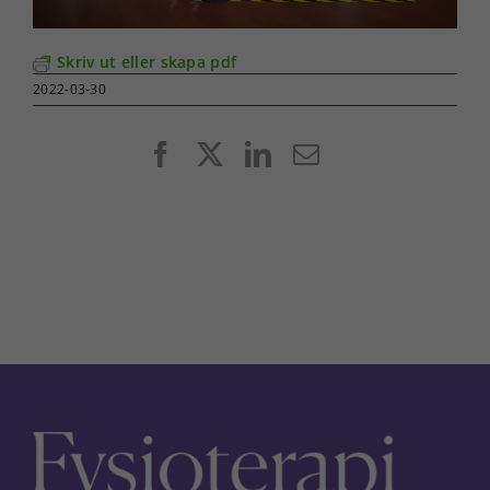
Skriv ut eller skapa pdf
2022-03-30
Facebook
X
LinkedIn
E-
post