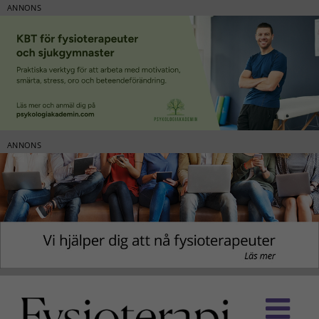
ANNONS
ANNONS
Fortsätt
till
innehållet