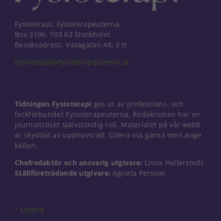
Fysioterapi, Fysioterapeuterna,
Box 3196, 103 63 Stockholm
Besöksadress: Vasagatan 48, 3 tr
fysioterapi@fysioterapeuterna.se
Tidningen Fysioterapi
ges ut av professions- och
fackförbundet Fysioterapeuterna. Redaktionen har en
journalistiskt självständig roll. Materialet på vår webb
är skyddat av upphovsrätt. Citera oss gärna men ange
källan.
Chefredaktör och ansvarig utgivare:
Linus Hellerstedt
Ställföreträdande utgivare:
Agneta Persson
Nödvändiga
Dessa kakor
går inte att
välja bort. De
Lyssna
behövs för