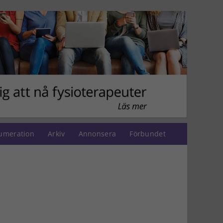
umeration
Arkiv
Annonsera
Förbundet