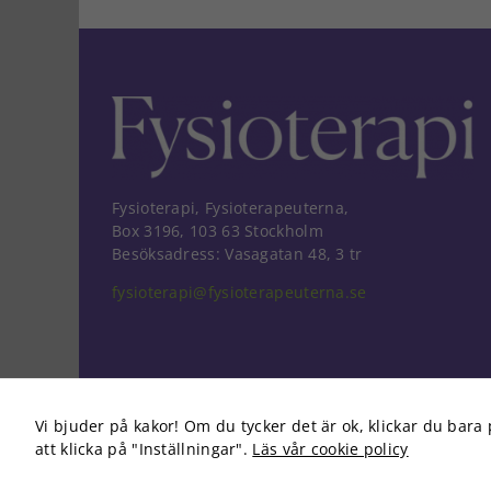
Fysioterapi, Fysioterapeuterna,
Box 3196, 103 63 Stockholm
Besöksadress: Vasagatan 48, 3 tr
fysioterapi@fysioterapeuterna.se
Vi bjuder på kakor! Om du tycker det är ok, klickar du bara 
att klicka på "Inställningar".
Läs vår cookie policy
Copyright 2026 Fysioterapi | All Rights Reserved