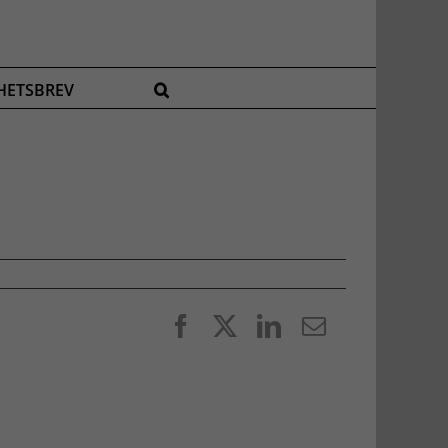
HETSBREV
Facebook
X
LinkedIn
E-
post