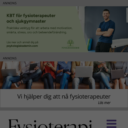
ANNONS
ANNONS
Fortsätt
till
innehållet