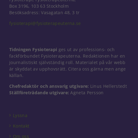
Box 3196, 103 63 Stockholm
Besöksadress: Vasagatan 48, 3 tr
fysioterapi@fysioterapeuterna.se
Tidningen Fysioterapi
ges ut av professions- och
fackförbundet Fysioterapeuterna. Redaktionen har en
journalistiskt självständig roll. Materialet på vår webb
är skyddat av upphovsrätt. Citera oss gärna men ange
källan.
Chefredaktör och ansvarig utgivare:
Linus Hellerstedt
Ställföreträdande utgivare:
Agneta Persson
Nödvändiga
Dessa kakor
går inte att
Lyssna
välja bort. De
behövs för
Kontakt
att hemsidan
Om oss
över huvud