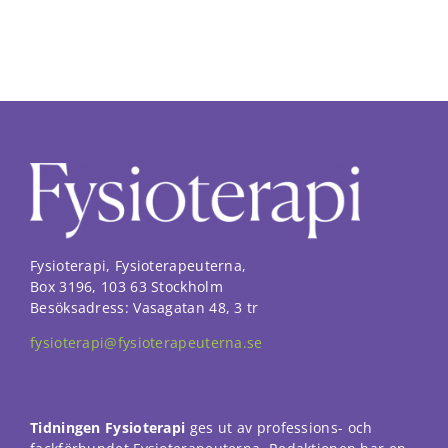
funktionalitet
att försvinna
från
hemsidan.
Marknadsföring
Genom att dela
med dig av dina
intressen och ditt
beteende när du
surfar ökar du
chansen att få se
personligt
Fysioterapi, Fysioterapeuterna,
anpassat innehåll
Box 3196, 103 63 Stockholm
och erbjudanden.
Besöksadress: Vasagatan 48, 3 tr
fysioterapi@fysioterapeuterna.se
Tidningen Fysioterapi
ges ut av professions- och