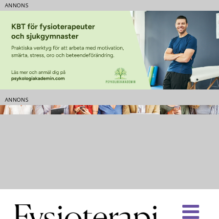
ANNONS
ANNONS
Fortsätt
till
innehållet