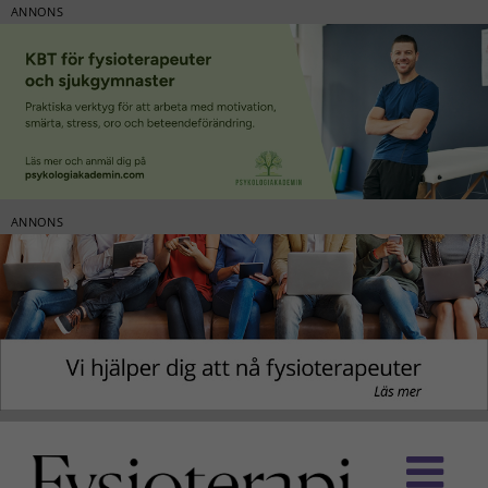
ANNONS
ANNONS
Fortsätt
till
innehållet