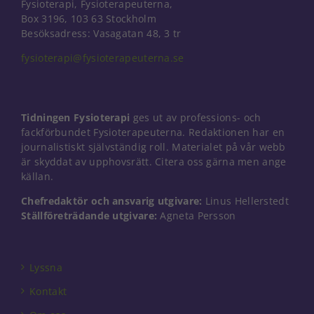
Fysioterapi, Fysioterapeuterna,
Box 3196, 103 63 Stockholm
Besöksadress: Vasagatan 48, 3 tr
fysioterapi@fysioterapeuterna.se
Tidningen Fysioterapi
ges ut av professions- och
fackförbundet Fysioterapeuterna. Redaktionen har en
journalistiskt självständig roll. Materialet på vår webb
är skyddat av upphovsrätt. Citera oss gärna men ange
källan.
Chefredaktör och ansvarig utgivare:
Linus Hellerstedt
Ställföreträdande utgivare:
Agneta Persson
Nödvändiga
Dessa kakor
går inte att
Lyssna
välja bort. De
behövs för
Kontakt
att hemsidan
över huvud