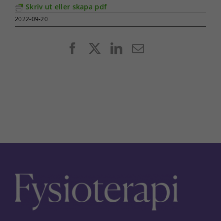
Skriv ut eller skapa pdf
2022-09-20
Facebook
X
LinkedIn
E-
post