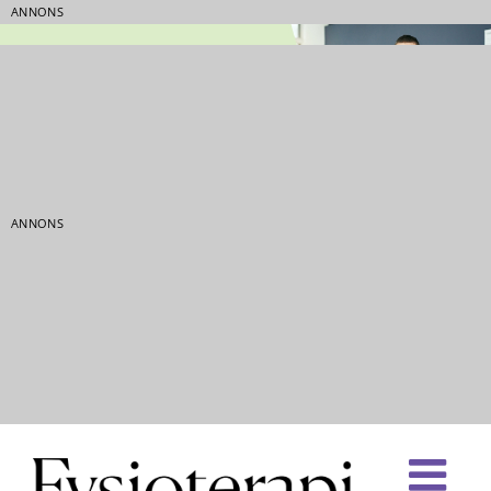
ANNONS
ANNONS
Fortsätt
till
innehållet