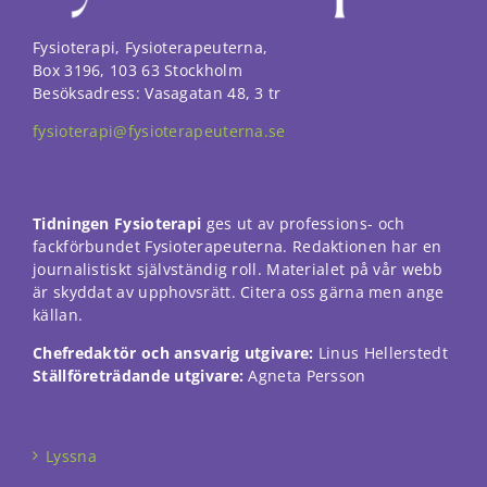
funktionalitet
att försvinna
från
Fysioterapi, Fysioterapeuterna,
hemsidan.
Box 3196, 103 63 Stockholm
Besöksadress: Vasagatan 48, 3 tr
fysioterapi@fysioterapeuterna.se
Marknadsföring
Genom att dela
med dig av dina
intressen och ditt
beteende när du
Tidningen Fysioterapi
ges ut av professions- och
surfar ökar du
fackförbundet Fysioterapeuterna. Redaktionen har en
chansen att få se
journalistiskt självständig roll. Materialet på vår webb
personligt
är skyddat av upphovsrätt. Citera oss gärna men ange
anpassat innehåll
källan.
och erbjudanden.
Chefredaktör och ansvarig utgivare:
Linus Hellerstedt
Ställföreträdande utgivare:
Agneta Persson
Lyssna