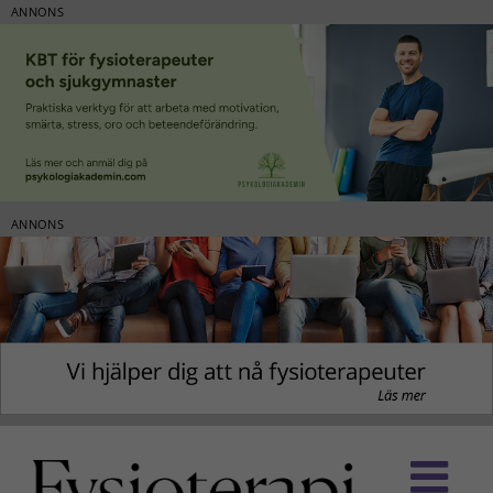
ANNONS
ANNONS
Fortsätt
till
innehållet