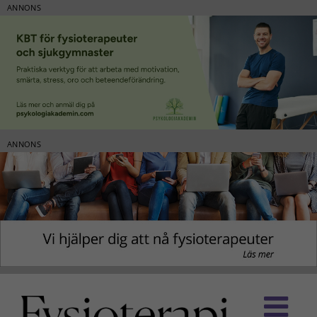
ANNONS
ANNONS
Fortsätt
till
innehållet