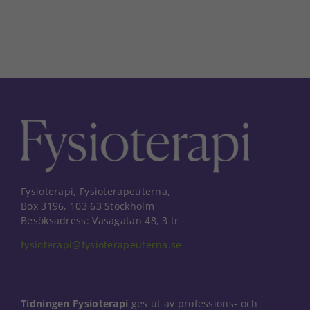
post
Nödvändiga
Dessa kakor
går inte att
välja bort. De
behövs för
att hemsidan
över huvud
taget ska
fungera.
Statistik
För att vi ska
Fysioterapi, Fysioterapeuterna,
kunna
förbättra
Box 3196, 103 63 Stockholm
hemsidans
Besöksadress: Vasagatan 48, 3 tr
funktionalitet
fysioterapi@fysioterapeuterna.se
och
uppbyggnad,
baserat på
hur
hemsidan
Tidningen Fysioterapi
ges ut av professions- och