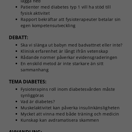
lägga ned
Patienter med diabetes typ 1 vill ha stöd till
fysisk aktivitet
Rapport bekräftar att fysioterapeuter betalar sin
egen kompetensutveckling
DEBATT:
Ska vi slänga ut babyn med badvattnet eller inte?
Klinisk erfarenhet är långt ifrån vetenskap
Rådande normer påverkar evidensgraderingen
En enskild metod är inte starkare än sitt
sammanhang
TEMA DIABETES:
Fysioterapins roll inom diabetesvården måste
synliggöras
Vad är diabetes?
Muskelaktivitet kan påverka insulinkänsligheten
Mycket att vinna med både träning och medicin
Kunskap kan avdramatisera skammen
AVHANDLING: