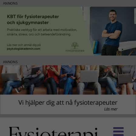
ANNONS
ANNONS
Fortsätt
till
innehållet