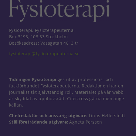
behövs för
att hemsidan
över huvud
taget ska
fungera.
Fysioterapi, Fysioterapeuterna,
Box 3196, 103 63 Stockholm
Besöksadress: Vasagatan 48, 3 tr
Statistik
För att vi ska
fysioterapi@fysioterapeuterna.se
kunna
förbättra
hemsidans
funktionalitet
Tidningen Fysioterapi
ges ut av professions- och
och
fackförbundet Fysioterapeuterna. Redaktionen har en
uppbyggnad,
journalistiskt självständig roll. Materialet på vår webb
baserat på
hur
är skyddat av upphovsrätt. Citera oss gärna men ange
hemsidan
källan.
används.
Chefredaktör och ansvarig utgivare:
Linus Hellerstedt
Ställföreträdande utgivare:
Agneta Persson
Upplevelse
För att vår