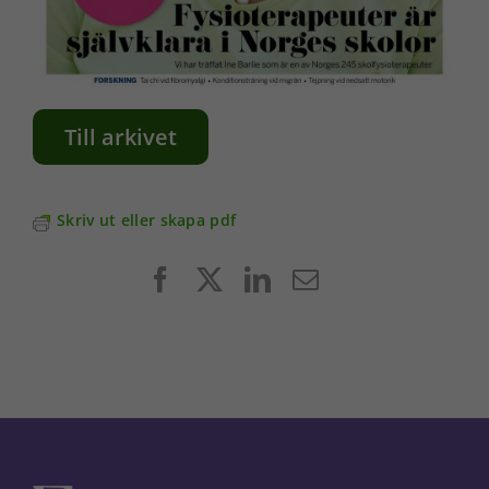
Till arkivet
Skriv ut eller skapa pdf
Facebook
X
LinkedIn
E-
post
Nödvändiga
Dessa kakor
går inte att
välja bort. De