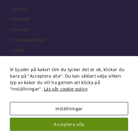
hemsida ska
Lyssna
prestera så
bra som
Kontakt
möjligt under
ditt besök.
Om oss
Om du nekar
Prenumeration
de här
kakorna
Arkiv
kommer viss
funktionalitet
Annonsera
att försvinna
Vi bjuder på kakor! Om du tycker det är ok, klickar du
från
Förbundet
bara på "Acceptera alla". Du kan såklart välja vilken
hemsidan.
Om cookies
typ av kakor du vill ha genom att klicka på
"Inställningar".
Läs vår cookie policy
Marknadsföring
Genom att dela
Inställningar
med dig av dina
intressen och ditt
Copyright 2026 Fysioterapi | All Rights Reserved
beteende när du
Acceptera alla
surfar ökar du
Facebook
Instagram
chansen att få se
personligt