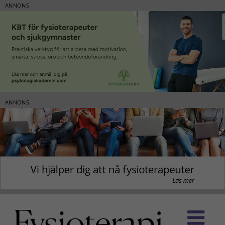
ANNONS
ANNONS
Fortsätt
till
innehållet