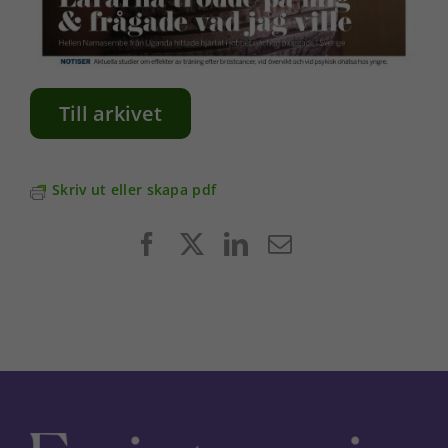
Till arkivet
Skriv ut eller skapa pdf
Facebook
X
LinkedIn
E-
post
Nödvändiga
Dessa kakor
går inte att
välja bort. De