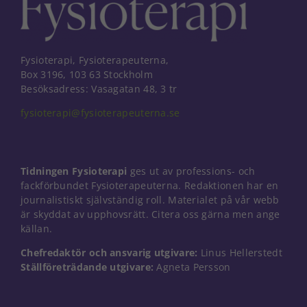
behövs för
att hemsidan
över huvud
taget ska
fungera.
Fysioterapi, Fysioterapeuterna,
Box 3196, 103 63 Stockholm
Besöksadress: Vasagatan 48, 3 tr
Statistik
fysioterapi@fysioterapeuterna.se
För att vi ska
kunna
förbättra
hemsidans
funktionalitet
Tidningen Fysioterapi
ges ut av professions- och
och
fackförbundet Fysioterapeuterna. Redaktionen har en
uppbyggnad,
journalistiskt självständig roll. Materialet på vår webb
baserat på
är skyddat av upphovsrätt. Citera oss gärna men ange
hur
källan.
hemsidan
används.
Chefredaktör och ansvarig utgivare:
Linus Hellerstedt
Ställföreträdande utgivare:
Agneta Persson
Upplevelse
För att vår