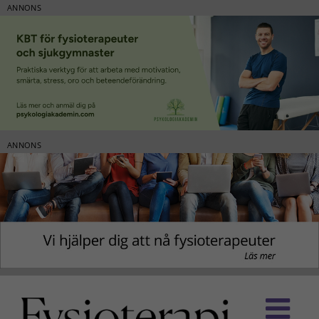
ANNONS
ANNONS
Fortsätt
till
innehållet