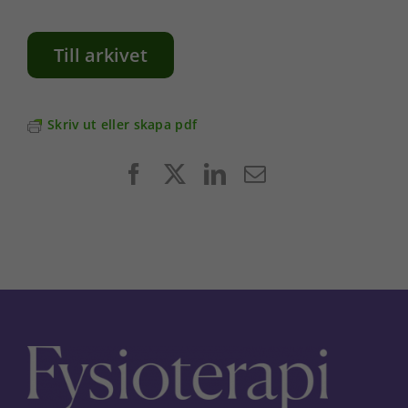
Till arkivet
Skriv ut eller skapa pdf
Facebook
X
LinkedIn
E-
post