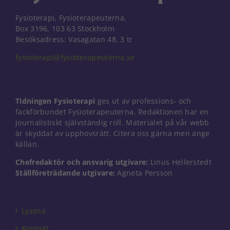
Fysioterapi, Fysioterapeuterna,
Box 3196, 103 63 Stockholm
Besöksadress: Vasagatan 48, 3 tr
fysioterapi@fysioterapeuterna.se
Nödvändiga
Dessa kakor
går inte att
välja bort. De
Tidningen Fysioterapi
ges ut av professions- och
behövs för
fackförbundet Fysioterapeuterna. Redaktionen har en
att hemsidan
över huvud
journalistiskt självständig roll. Materialet på vår webb
taget ska
är skyddat av upphovsrätt. Citera oss gärna men ange
fungera.
källan.
Chefredaktör och ansvarig utgivare:
Linus Hellerstedt
Ställföreträdande utgivare:
Agneta Persson
Statistik
För att vi ska
kunna
förbättra
Lyssna
hemsidans
funktionalitet
Kontakt