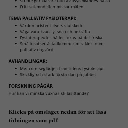
Studie ger klarare bild av asylsökandes hälsa
Fritt val-modellen missar målen
TEMA PALLIATIV FYSIOTERAPI:
Vården brister i livets slutskede
Våga vara kvar, lyssna och bekräfta
Fysioterapeuter håller fokus på det friska
Små insatser åstadkommer mirakler inom
palliativ dagvård
AVHANDLINGAR:
Mer rörelseglädje i framtidens fysioterapi
Skicklig och stark första dan på jobbet
FORSKNING PÅGÅR
Hur kan vi minska vuxnas stillasittande?
Klicka på omslaget nedan för att läsa
tidningen som pdf!