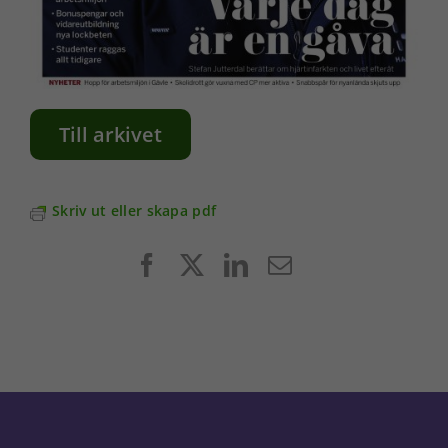
Till arkivet
Skriv ut eller skapa pdf
Facebook
X
LinkedIn
E-
post
Nödvändiga
Dessa kakor
går inte att
välja bort. De