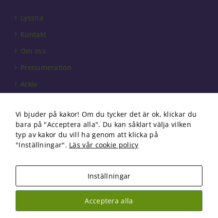
För att vår
hemsida ska
Lyssna
prestera så
bra som
Kontakt
möjligt under
ditt besök.
Om oss
Om du nekar
de här
Prenumeration
kakorna
Arkiv
kommer viss
funktionalitet
Annonsera
att försvinna
från
Vi bjuder på kakor! Om du tycker det är ok, klickar du
Förbundet
hemsidan.
bara på "Acceptera alla". Du kan såklart välja vilken
Om cookies
typ av kakor du vill ha genom att klicka på
"Inställningar".
Läs vår cookie policy
Marknadsföring
Genom att dela
med dig av dina
Inställningar
intressen och ditt
Copyright 2026 Fysioterapi | All Rights Reserved
beteende när du
Acceptera alla
surfar ökar du
Facebook
Instagram
chansen att få se