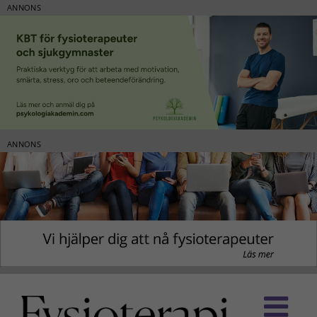
ANNONS
ANNONS
Fortsätt
till
innehållet