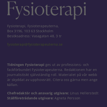
behövs för
att hemsidan
över huvud
taget ska
fungera.
Fysioterapi, Fysioterapeuterna,
Box 3196, 103 63 Stockholm
Besöksadress: Vasagatan 48, 3 tr
Statistik
För att vi ska
fysioterapi@fysioterapeuterna.se
kunna
förbättra
hemsidans
funktionalitet
och
Tidningen Fysioterapi
ges ut av professions- och
uppbyggnad,
fackförbundet Fysioterapeuterna. Redaktionen har en
baserat på
journalistiskt självständig roll. Materialet på vår webb
hur
är skyddat av upphovsrätt. Citera oss gärna men ange
hemsidan
källan.
används.
Chefredaktör och ansvarig utgivare:
Linus Hellerstedt
Ställföreträdande utgivare:
Agneta Persson
Upplevelse