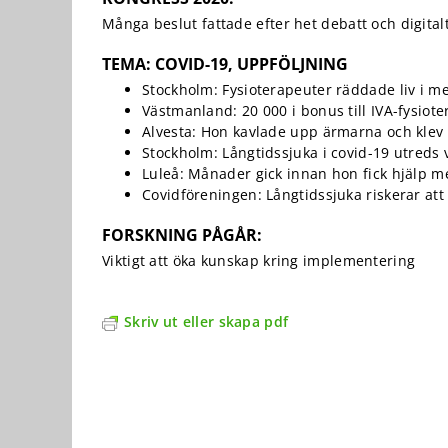
kunna
förbättra
Många beslut fattade efter het debatt och digitalt
hemsidans
funktionalitet
TEMA: COVID-19, UPPFÖLJNING
och
Stockholm: Fysioterapeuter räddade liv i m
uppbyggnad,
Västmanland: 20 000 i bonus till IVA-fysiot
baserat på
Alvesta: Hon kavlade upp ärmarna och klev 
hur
Stockholm: Långtidssjuka i covid-19 utreds
hemsidan
används.
Luleå: Månader gick innan hon fick hjälp 
Covidföreningen: Långtidssjuka riskerar att
FORSKNING PÅGÅR:
Upplevelse
För att vår
Viktigt att öka kunskap kring implementering
hemsida ska
prestera så
bra som
Skriv ut eller skapa pdf
möjligt under
ditt besök.
Om du nekar
de här
kakorna
kommer viss