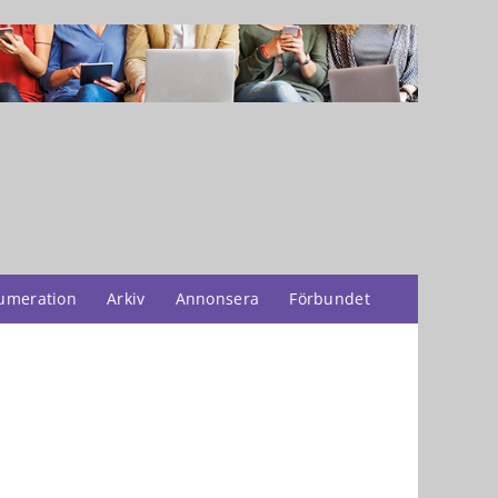
umeration
Arkiv
Annonsera
Förbundet