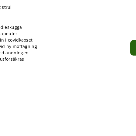
 strul
edieskugga
erapeuter
in i covidkaoset
 vid ny mottagning
med andningen
 utförsäkras