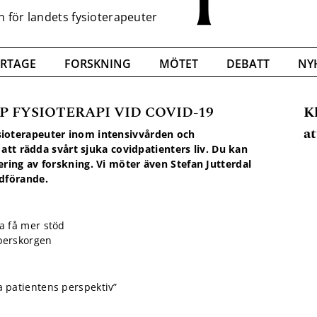
RTAGE
FORSKNING
MÖTET
DEBATT
NY
 FYSIOTERAPI VID COVID-19
K
at
ioterapeuter inom intensivvården och
att rädda svårt sjuka covidpatienters liv. Du kan
ing av forskning. Vi möter även Stefan Jutterdal
dförande.
a få mer stöd
pperskorgen
va patientens perspektiv”