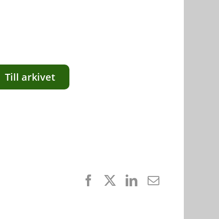
Till arkivet
Facebook
X
LinkedIn
E-
post