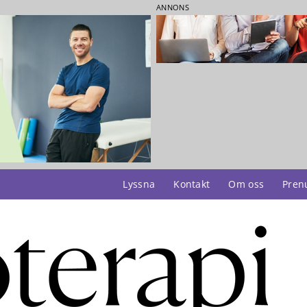
ANNONS
Lyssna
Kontakt
Om oss
Pren