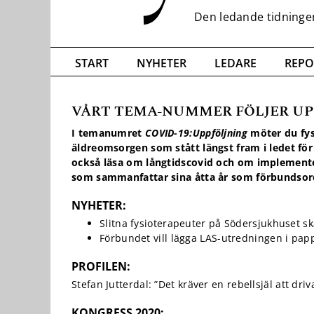
START
NYHETER
LEDARE
REPO
VÅRT TEMA-NUMMER FÖLJER UPP
I temanumret
COVID-19:Uppföljning
möter du fys
Nödvändiga
äldreomsorgen som stått längst fram i ledet för 
Dessa kakor
går inte att
också läsa om långtidscovid och om implementer
välja bort. De
som sammanfattar sina åtta år som förbundsor
behövs för
att hemsidan
NYHETER:
över huvud
Slitna fysioterapeuter på Södersjukhuset sk
taget ska
Förbundet vill lägga LAS-utredningen i pa
fungera.
PROFILEN:
Stefan Jutterdal: ”Det kräver en rebellsjäl att dri
Statistik
För att vi ska
KONGRESS 2020: