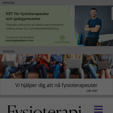
ANNONS
ANNONS
Fortsätt
till
innehållet