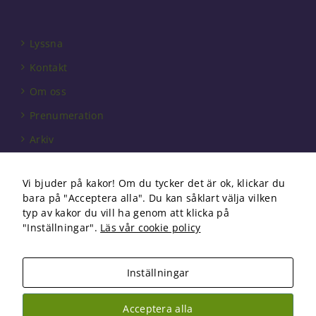
att försvinna
från
hemsidan.
Lyssna
Kontakt
Marknadsföring
Genom att dela
Om oss
med dig av dina
Prenumeration
intressen och ditt
beteende när du
Arkiv
surfar ökar du
chansen att få se
Annonsera
personligt
Vi bjuder på kakor! Om du tycker det är ok, klickar du
anpassat innehåll
Förbundet
och erbjudanden.
bara på "Acceptera alla". Du kan såklart välja vilken
Om cookies
typ av kakor du vill ha genom att klicka på
"Inställningar".
Läs vår cookie policy
Inställningar
Copyright 2026 Fysioterapi | All Rights Reserved
Acceptera alla