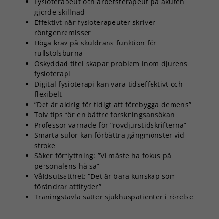
Fysioterapeut och arbetsterapeut på akuten
gjorde skillnad
Effektivt när fysioterapeuter skriver
röntgenremisser
Höga krav på skuldrans funktion för
rullstolsburna
Oskyddad titel skapar problem inom djurens
fysioterapi
Digital fysioterapi kan vara tidseffektivt och
flexibelt
”Det är aldrig för tidigt att förebygga demens”
Tolv tips för en bättre forskningsansökan
Professor varnade för ”rovdjurstidskrifterna”
Smarta sulor kan förbättra gångmönster vid
stroke
Säker förflyttning: ”Vi måste ha fokus på
personalens hälsa”
Våldsutsatthet: ”Det är bara kunskap som
förändrar attityder”
Träningstavla sätter sjukhuspatienter i rörelse