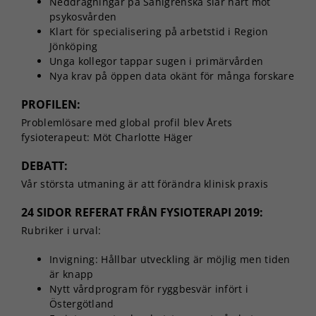
Neddragningar på Sahlgrenska slår hårt mot
psykosvården
Klart för specialisering på arbetstid i Region
Jönköping
Unga kollegor tappar sugen i primärvården
Nya krav på öppen data okänt för många forskare
PROFILEN:
Problemlösare med global profil blev Årets
fysioterapeut: Möt Charlotte Häger
DEBATT:
Vår största utmaning är att förändra klinisk praxis
24 SIDOR REFERAT FRÅN FYSIOTERAPI 2019:
Rubriker i urval:
Invigning: Hållbar utveckling är möjlig men tiden
är knapp
Nytt vårdprogram för ryggbesvär infört i
Östergötland