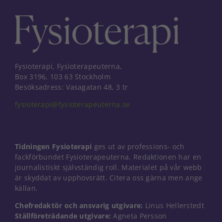
förbättra
hemsidans
funktionalitet
och
uppbyggnad,
baserat på
hur
Fysioterapi, Fysioterapeuterna,
hemsidan
används.
Box 3196, 103 63 Stockholm
Besöksadress: Vasagatan 48, 3 tr
fysioterapi@fysioterapeuterna.se
Upplevelse
För att vår
hemsida ska
prestera så
Tidningen Fysioterapi
ges ut av professions- och
bra som
fackförbundet Fysioterapeuterna. Redaktionen har en
möjligt under
ditt besök.
journalistiskt självständig roll. Materialet på vår webb
Om du nekar
är skyddat av upphovsrätt. Citera oss gärna men ange
de här
källan.
kakorna
kommer viss
Chefredaktör och ansvarig utgivare:
Linus Hellerstedt
funktionalitet
Ställföreträdande utgivare:
Agneta Persson