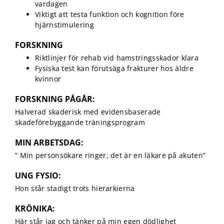
funktionalitet
vardagen
att försvinna
Viktigt att testa funktion och kognition före
från
hjärnstimulering
hemsidan.
FORSKNING
Riktlinjer för rehab vid hamstringsskador klara
Marknadsföring
Fysiska test kan förutsäga frakturer hos äldre
Genom att dela
kvinnor
med dig av dina
intressen och ditt
FORSKNING PÅGÅR:
beteende när du
surfar ökar du
Halverad skaderisk med evidensbaserade
chansen att få se
skadeförebyggande träningsprogram
personligt
anpassat innehåll
MIN ARBETSDAG:
och erbjudanden.
” Min personsökare ringer, det är en läkare på akuten”
UNG FYSIO:
Hon står stadigt trots hierarkierna
KRÖNIKA:
Här står jag och tänker på min egen dödlighet