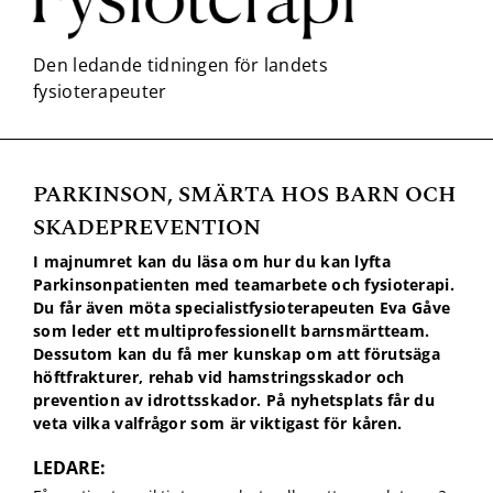
PARKINSON, SMÄRTA HOS BARN OCH
Nödvändiga
SKADEPREVENTION
Dessa kakor
går inte att
I majnumret kan du läsa om hur du kan lyfta
välja bort. De
Parkinsonpatienten med teamarbete och fysioterapi.
behövs för
Du får även möta specialistfysioterapeuten Eva Gåve
att hemsidan
som leder ett multiprofessionellt barnsmärtteam.
över huvud
Dessutom kan du få mer kunskap om att förutsäga
taget ska
höftfrakturer, rehab vid hamstringsskador och
fungera.
prevention av idrottsskador. På nyhetsplats får du
veta vilka valfrågor som är viktigast för kåren.
Statistik
LEDARE:
För att vi ska