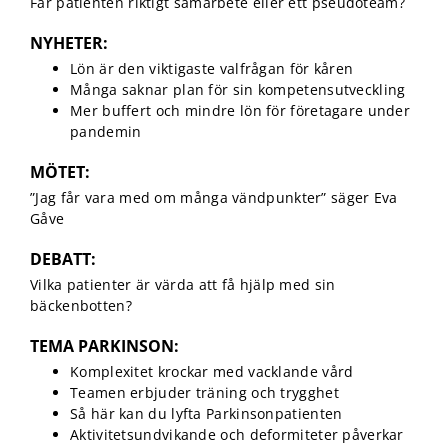
kunna
Får patienten riktigt samarbete eller ett pseudoteam?
förbättra
hemsidans
NYHETER:
funktionalitet
Lön är den viktigaste valfrågan för kåren
och
Många saknar plan för sin kompetensutveckling
uppbyggnad,
Mer buffert och mindre lön för företagare under
baserat på
pandemin
hur
hemsidan
MÖTET:
används.
”Jag får vara med om många vändpunkter” säger Eva
Gåve
Upplevelse
DEBATT:
För att vår
hemsida ska
Vilka patienter är värda att få hjälp med sin
prestera så
bäckenbotten?
bra som
möjligt under
TEMA PARKINSON:
ditt besök.
Komplexitet krockar med vacklande vård
Om du nekar
Teamen erbjuder träning och trygghet
de här
kakorna
Så här kan du lyfta Parkinsonpatienten
kommer viss
Aktivitetsundvikande och deformiteter påverkar