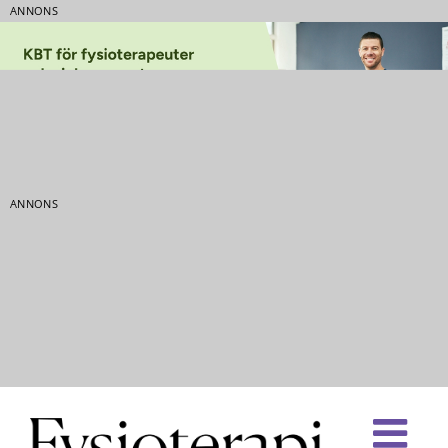
ANNONS
ANNONS
Fortsätt
till
innehållet