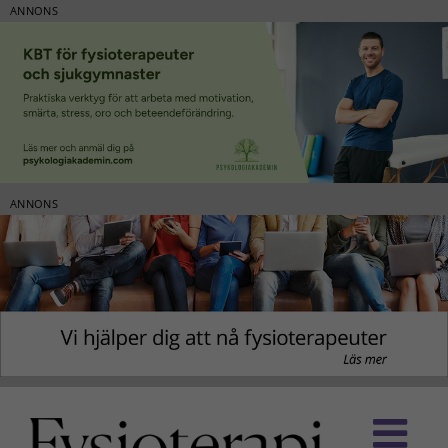
ANNONS
ANNONS
Fortsätt
till
innehållet