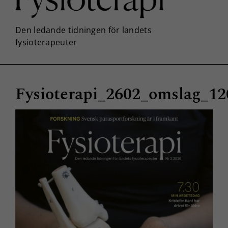
Fysioterapi_2602_omslag_12