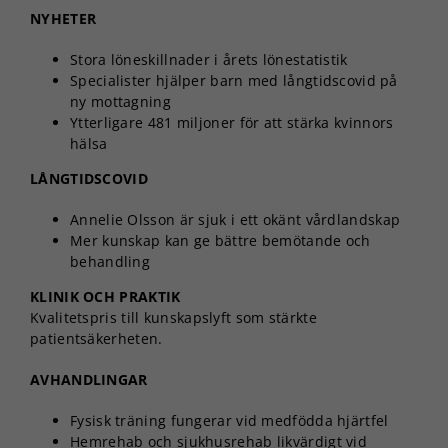
NYHETER
Stora löneskillnader i årets lönestatistik
Specialister hjälper barn med långtidscovid på
ny mottagning
Ytterligare 481 miljoner för att stärka kvinnors
hälsa
LÅNGTIDSCOVID
Annelie Olsson är sjuk i ett okänt vårdlandskap
Mer kunskap kan ge bättre bemötande och
behandling
KLINIK OCH PRAKTIK
Kvalitetspris till kunskapslyft som stärkte
patientsäkerheten.
AVHANDLINGAR
Fysisk träning fungerar vid medfödda hjärtfel
Hemrehab och sjukhusrehab likvärdigt vid