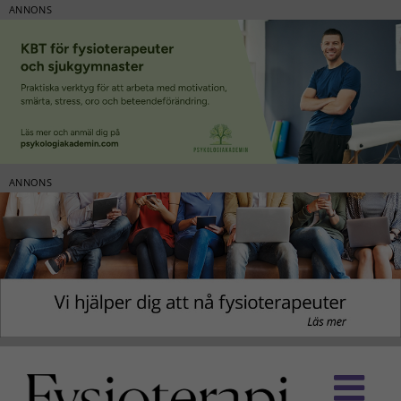
ANNONS
ANNONS
Fortsätt
till
innehållet