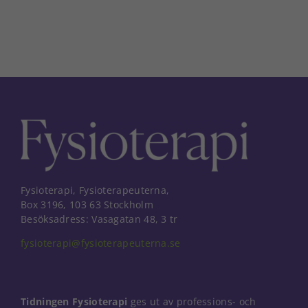
post
Nödvändiga
Dessa kakor
går inte att
välja bort. De
behövs för
att hemsidan
över huvud
taget ska
fungera.
Statistik
För att vi ska
Fysioterapi, Fysioterapeuterna,
kunna
förbättra
Box 3196, 103 63 Stockholm
hemsidans
Besöksadress: Vasagatan 48, 3 tr
funktionalitet
fysioterapi@fysioterapeuterna.se
och
uppbyggnad,
baserat på
hur
hemsidan
Tidningen Fysioterapi
ges ut av professions- och