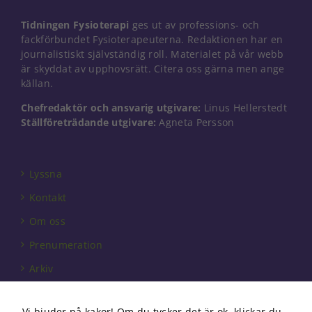
hemsidan
används.
Tidningen Fysioterapi
ges ut av professions- och
fackförbundet Fysioterapeuterna. Redaktionen har en
journalistiskt självständig roll. Materialet på vår webb
Upplevelse
är skyddat av upphovsrätt. Citera oss gärna men ange
För att vår
källan.
hemsida ska
prestera så
Chefredaktör och ansvarig utgivare:
Linus Hellerstedt
bra som
Ställföreträdande utgivare:
Agneta Persson
möjligt under
ditt besök.
Om du nekar
de här
Lyssna
kakorna
kommer viss
Kontakt
funktionalitet
Om oss
att försvinna
från
Prenumeration
hemsidan.
Arkiv
Annonsera
Marknadsföring
Genom att dela
Vi bjuder på kakor! Om du tycker det är ok, klickar du