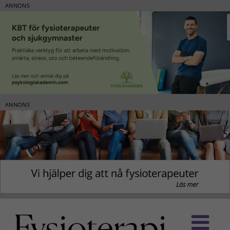
ANNONS
ANNONS
Fortsätt
till
innehållet