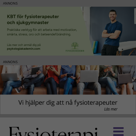
ANNONS
ANNONS
Fortsätt
till
innehållet