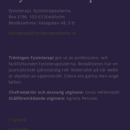
och
uppbyggnad,
Fysioterapi, Fysioterapeuterna,
baserat på
Box 3196, 103 63 Stockholm
hur
Besöksadress: Vasagatan 48, 3 tr
hemsidan
används.
fysioterapi@fysioterapeuterna.se
Upplevelse
För att vår
Tidningen Fysioterapi
ges ut av professions- och
hemsida ska
fackförbundet Fysioterapeuterna. Redaktionen har en
prestera så
journalistiskt självständig roll. Materialet på vår webb
bra som
är skyddat av upphovsrätt. Citera oss gärna men ange
möjligt under
källan.
ditt besök.
Om du nekar
Chefredaktör och ansvarig utgivare:
Linus Hellerstedt
de här
Ställföreträdande utgivare:
Agneta Persson
kakorna
kommer viss
funktionalitet
att försvinna
Lyssna
från
hemsidan.
Kontakt