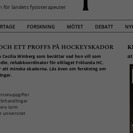
RTAGE
FORSKNING
MÖTET
DEBATT
NY
OCH ETT PROFFS PÅ HOCKEYSKADOR
K
at
 Cecilia Winberg som berättar vad hon vill som
edin, rehabkoordinator för elitlaget Frölunda HC,
r att minska skadorna. Läs även om forskning om
ingar.
ersonuppgifter
 förhandlingar
lera larm
r universitet