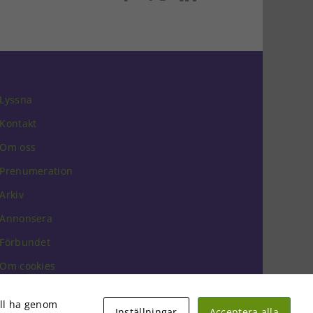
post
Lyssna
Kontakt
Om oss
Prenumeration
Arkiv
Annonsera
Förbundet
Om cookies
vill ha genom
Inställningar
Acceptera alla