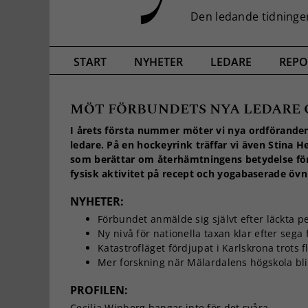
START
NYHETER
LEDARE
REPO
MÖT FÖRBUNDETS NYA LEDARE 
I årets första nummer möter vi nya ordföranden
ledare. På en hockeyrink träffar vi även Stina H
som berättar om återhämtningens betydelse fö
fysisk aktivitet på recept och yogabaserade övn
NYHETER:
Förbundet anmälde sig självt efter läckta p
Ny nivå för nationella taxan klar efter sega
Katastrofläget fördjupat i Karlskrona trots f
Mer forskning när Mälardalens högskola bli
PROFILEN:
Cecilia Winberg bangar inte för det svåra