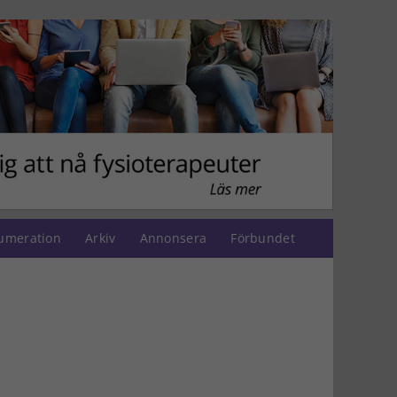
umeration
Arkiv
Annonsera
Förbundet