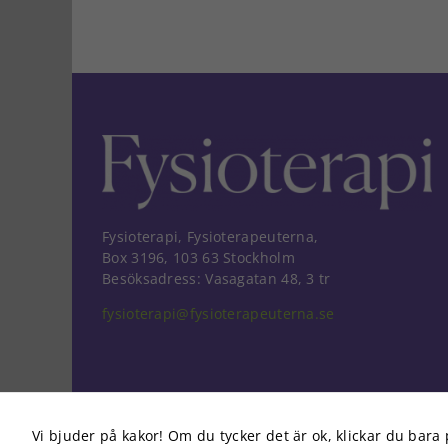
Fysioterapi, Fysioterapeuterna,
Box 3196, 103 63 Stockholm
Besöksadress: Vasagatan 48, 3 tr
fysioterapi@fysioterapeuterna.se
Vi bjuder på kakor! Om du tycker det är ok, klickar du bara 