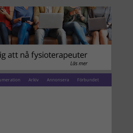
umeration
Arkiv
Annonsera
Förbundet