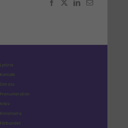
Facebook
X
LinkedIn
E-
post
Lyssna
Kontakt
Om oss
Prenumeration
Arkiv
Annonsera
Förbundet