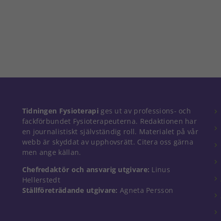
Nödvändiga
Tidningen Fysioterapi
ges ut av professions- och
Dessa kakor
fackförbundet Fysioterapeuterna. Redaktionen har
går inte att
en journalistiskt självständig roll. Materialet på vår
välja bort. De
webb är skyddat av upphovsrätt. Citera oss gärna
behövs för
men ange källan.
att hemsidan
över huvud
Chefredaktör och ansvarig utgivare:
Linus
taget ska
Hellerstedt
fungera.
Ställföreträdande utgivare:
Agneta Persson
Statistik