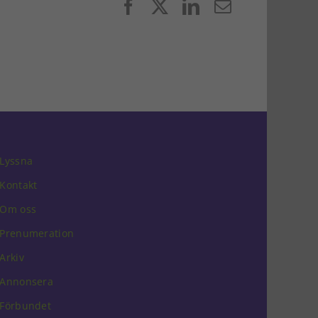
Facebook
X
LinkedIn
E-
post
Lyssna
Kontakt
Om oss
Prenumeration
Arkiv
Annonsera
Förbundet