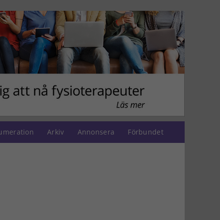
umeration
Arkiv
Annonsera
Förbundet