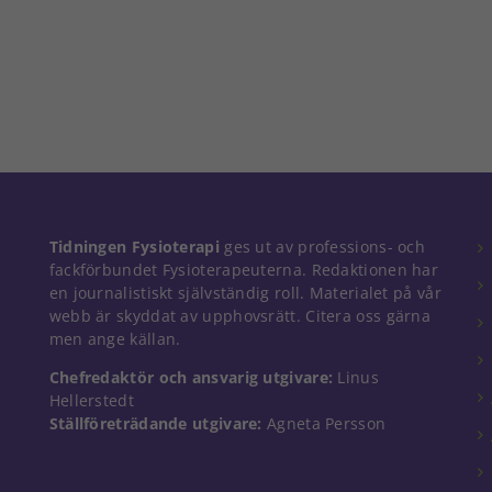
Nödvändiga
Tidningen Fysioterapi
ges ut av professions- och
Dessa kakor
fackförbundet Fysioterapeuterna. Redaktionen har
går inte att
en journalistiskt självständig roll. Materialet på vår
välja bort. De
webb är skyddat av upphovsrätt. Citera oss gärna
behövs för
men ange källan.
att hemsidan
över huvud
Chefredaktör och ansvarig utgivare:
Linus
taget ska
Hellerstedt
fungera.
Ställföreträdande utgivare:
Agneta Persson
Statistik