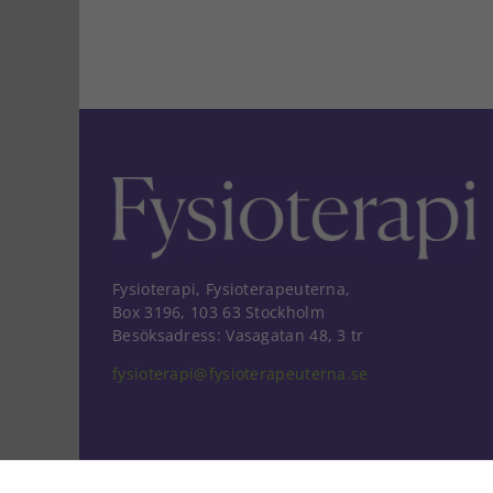
Fysioterapi, Fysioterapeuterna,
Box 3196, 103 63 Stockholm
Besöksadress: Vasagatan 48, 3 tr
fysioterapi@fysioterapeuterna.se