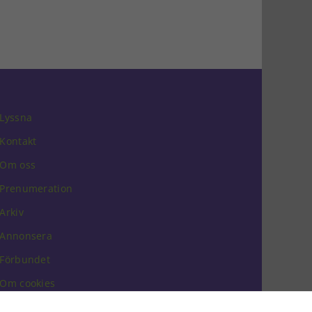
Lyssna
Kontakt
Om oss
Prenumeration
Arkiv
Annonsera
Förbundet
Om cookies