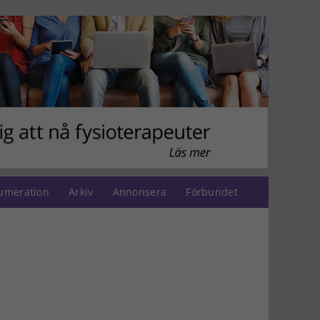
umeration
Arkiv
Annonsera
Förbundet