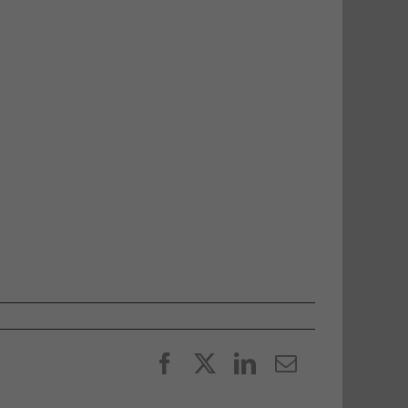
Facebook
X
LinkedIn
E-
post