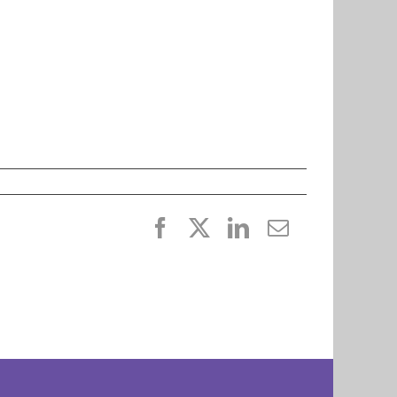
Facebook
X
LinkedIn
E-
post