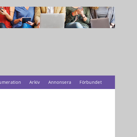
umeration
Arkiv
Annonsera
Förbundet