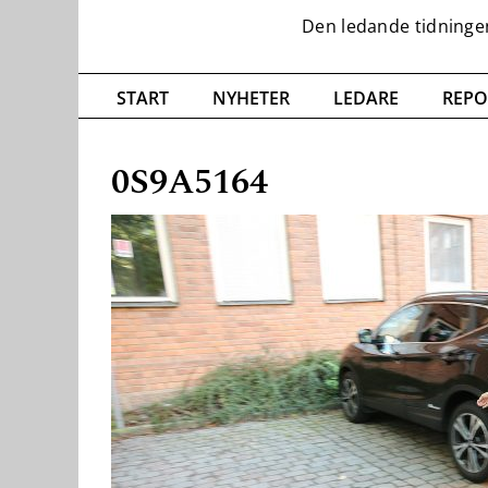
START
NYHETER
LEDARE
REPO
0S9A5164
Nödvändiga
Dessa kakor
går inte att
välja bort. De
behövs för
att hemsidan
över huvud
taget ska
fungera.
Statistik
För att vi ska