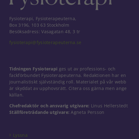
Fysioterapi, Fysioterapeuterna,
Box 3196, 103 63 Stockholm
Besöksadress: Vasagatan 48, 3 tr
fysioterapi@fysioterapeuterna.se
Tidningen Fysioterapi
ges ut av professions- och
fackförbundet Fysioterapeuterna. Redaktionen har en
journalistiskt självständig roll. Materialet på vår webb
är skyddat av upphovsrätt. Citera oss gärna men ange
källan.
Chefredaktör och ansvarig utgivare:
Linus Hellerstedt
Nödvändiga
Ställföreträdande utgivare:
Agneta Persson
Dessa kakor
går inte att
välja bort. De
Lyssna
behövs för