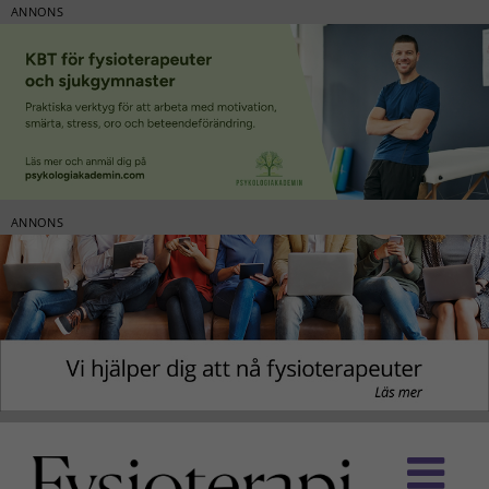
ANNONS
ANNONS
Fortsätt
till
innehållet