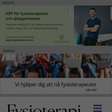
ANNONS
ANNONS
Fortsätt
till
innehållet