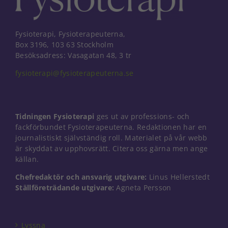
Fysioterapi, Fysioterapeuterna,
Box 3196, 103 63 Stockholm
Besöksadress: Vasagatan 48, 3 tr
fysioterapi@fysioterapeuterna.se
Tidningen Fysioterapi
ges ut av professions- och
fackförbundet Fysioterapeuterna. Redaktionen har en
journalistiskt självständig roll. Materialet på vår webb
är skyddat av upphovsrätt. Citera oss gärna men ange
källan.
Chefredaktör och ansvarig utgivare:
Linus Hellerstedt
Nödvändiga
Ställföreträdande utgivare:
Agneta Persson
Dessa kakor
går inte att
välja bort. De
behövs för
Lyssna