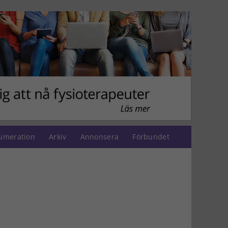
umeration
Arkiv
Annonsera
Förbundet