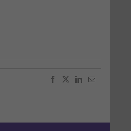
Facebook
X
LinkedIn
E-
post