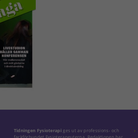
Tidningen Fysioterapi
ges ut av professions- och
fackförbundet Fysioterapeuterna. Redaktionen har