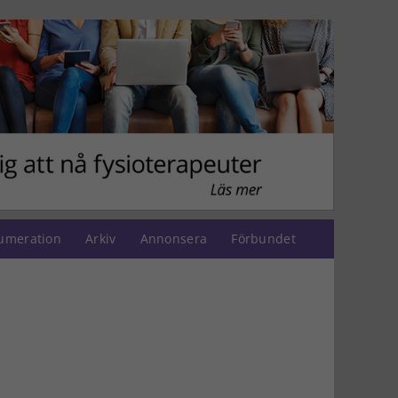
umeration
Arkiv
Annonsera
Förbundet