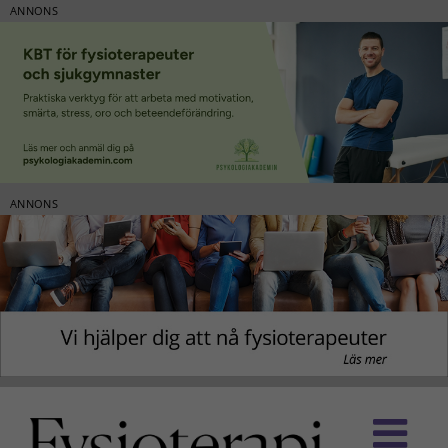
ANNONS
ANNONS
Fortsätt
till
innehållet