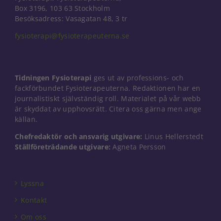
Box 3196, 103 63 Stockholm
Besöksadress: Vasagatan 48, 3 tr
fysioterapi@fysioterapeuterna.se
Tidningen Fysioterapi
ges ut av professions- och
fackförbundet Fysioterapeuterna. Redaktionen har en
journalistiskt självständig roll. Materialet på vår webb
är skyddat av upphovsrätt. Citera oss gärna men ange
källan.
Chefredaktör och ansvarig utgivare:
Linus Hellerstedt
Ställföreträdande utgivare:
Agneta Persson
Nödvändiga
Dessa kakor
går inte att
Lyssna
välja bort. De
behövs för
Kontakt
att hemsidan
Om oss
över huvud