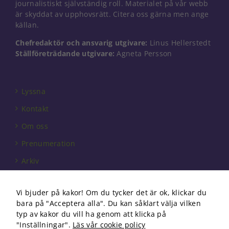
journalistiskt självständig roll. Materialet på vår webb
är skyddat av upphovsrätt. Citera oss gärna men ange
källan.
Chefredaktör och ansvarig utgivare:
Linus Hellerstedt
Ställföreträdande utgivare:
Agneta Persson
Lyssna
Kontakt
Nödvändiga
Om oss
Dessa kakor
går inte att
Prenumeration
välja bort. De
behövs för
Arkiv
att hemsidan
över huvud
Annonsera
taget ska
Vi bjuder på kakor! Om du tycker det är ok, klickar du
Förbundet
fungera.
bara på "Acceptera alla". Du kan såklart välja vilken
Om cookies
typ av kakor du vill ha genom att klicka på
"Inställningar".
Läs vår cookie policy