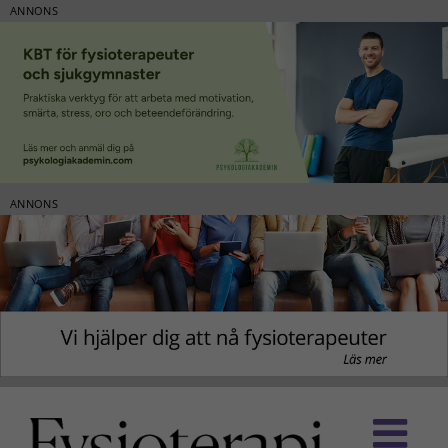
ANNONS
ANNONS
Fortsätt
till
innehållet