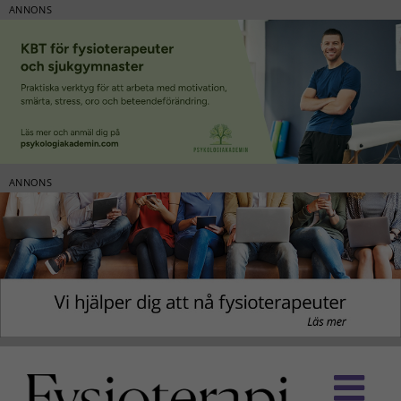
ANNONS
ANNONS
Fortsätt
till
innehållet