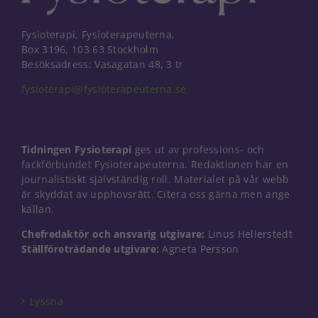
Fysioterapi, Fysioterapeuterna,
Box 3196, 103 63 Stockholm
Besöksadress: Vasagatan 48, 3 tr
fysioterapi@fysioterapeuterna.se
Tidningen Fysioterapi
ges ut av professions- och
fackförbundet Fysioterapeuterna. Redaktionen har en
journalistiskt självständig roll. Materialet på vår webb
är skyddat av upphovsrätt. Citera oss gärna men ange
källan.
Chefredaktör och ansvarig utgivare:
Linus Hellerstedt
Ställföreträdande utgivare:
Agneta Persson
Nödvändiga
Dessa kakor
går inte att
välja bort. De
Lyssna
behövs för